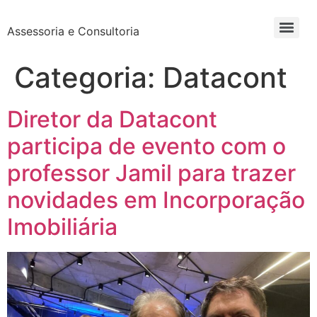
Assessoria e Consultoria
Categoria:
Datacont
Diretor da Datacont
participa de evento com o
professor Jamil para trazer
novidades em Incorporação
Imobiliária